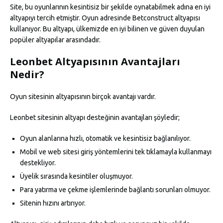
Site, bu oyunlarının kesintisiz bir şekilde oynatabilmek adına en iyi
altyapıyı tercih etmiştir. Oyun adresinde Betconstruct altyapısı
kullanıyor. Bu altyapı, ülkemizde en iyi bilinen ve güven duyulan
popüler altyapılar arasındadır.
Leonbet Altyapısının Avantajları
Nedir?
Oyun sitesinin altyapısının birçok avantajı vardır.
Leonbet sitesinin altyapı desteğinin avantajları şöyledir;
Oyun alanlarına hızlı, otomatik ve kesintisiz bağlanılıyor.
Mobil ve web sitesi giriş yöntemlerini tek tıklamayla kullanmayı
destekliyor.
Üyelik sırasında kesintiler oluşmuyor.
Para yatırma ve çekme işlemlerinde bağlantı sorunları olmuyor.
Sitenin hızını artırıyor.