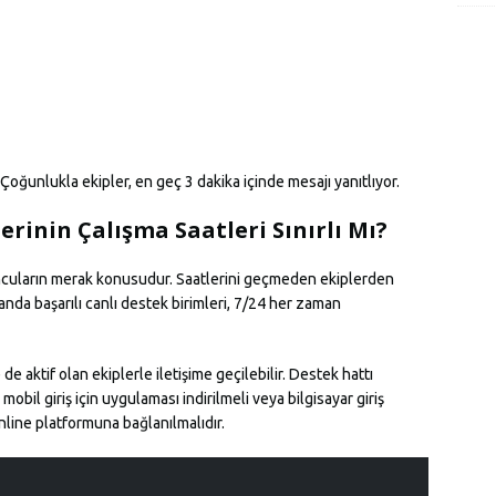
r. Çoğunlukla ekipler, en geç 3 dakika içinde mesajı yanıtlıyor.
rinin Çalışma Saatleri Sınırlı Mı?
ncuların merak konusudur. Saatlerini geçmeden ekiplerden
anda başarılı canlı destek birimleri, 7/24 her zaman
 de aktif olan ekiplerle iletişime geçilebilir. Destek hattı
mobil giriş için uygulaması indirilmeli veya bilgisayar giriş
line platformuna bağlanılmalıdır.