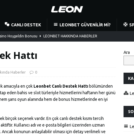
CANLI DESTEK
LEONBET GÜVENILIR MI?
S
sino Hoşgeldin Bonusu
LEONBET HAKKINDA HABERLER
ogle Pay Fırsat Spinleri
LEONBET HAKKINDA HABERLER
ek Hattı
Ara
pto Yatırımlara Özel Bonus
LEONBET HAKKINDA HABERLER
obil Uygulamaya Özel Freespin
LEONBET HAKKINDA
kında Haberler
0
KA
k amacıyla en çok
Leonbet Canlı Destek Hattı
bölümünden
eespin Çekiliş Ödülleri
LEONBET HAKKINDA HABERLER
tap eden bahis ve slot türleriyle hizmetlerini haftanın her günü
Le
i, hem şans oyun alanında hem de bonus hizmetlerinde en iyi
SO
k birçok seçenek vardır. En çok canlı destek kısmı tercih
aktiftir. Kullanıcı adı ve e-posta bilgileri üzerinden uzman
Le
 Ancak konunun anlaşılabilir olması için detay verilmeli ve